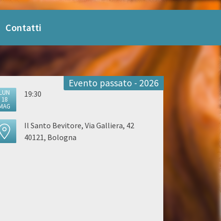
Contatti
Evento passato - 2026
LUN
19:30
18
MAG
Il Santo Bevitore, Via Galliera, 42
40121, Bologna