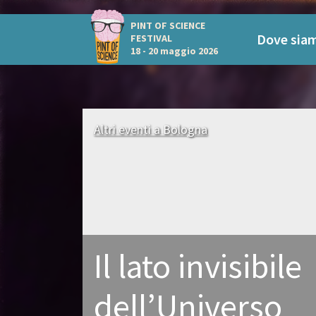
PINT OF SCIENCE
Dove sia
FESTIVAL
18 - 20 maggio 2026
Altri eventi a Bologna
Il lato invisibile
dell’Universo