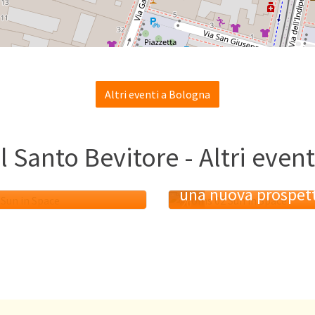
Altri eventi a Bologna
Il Santo Bevitore - Altri event
re l’Invisibile:
i Magnetici tra
Quantum computin
una nuova prospet
20
MAG