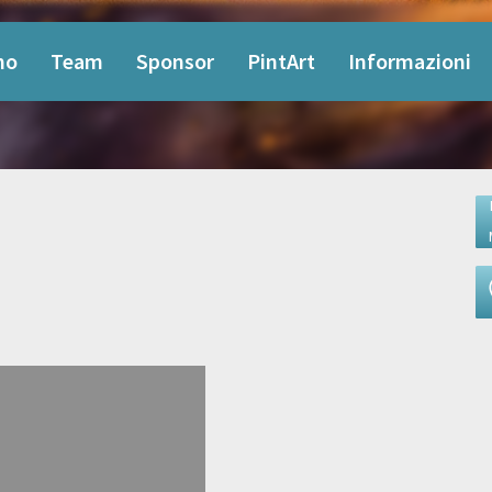
mo
Team
Sponsor
PintArt
Informazioni