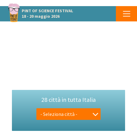
PINT OF SCIENCE
FESTIVAL
18 - 20 maggio 2026
BENVENUTI
Pint of Science Italia
18-20 maggio 2026
#pint26
28 città in tutta Italia
- Seleziona città -