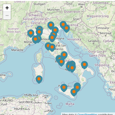
+
−
Map data ©
OpenStreetMap
contributors.