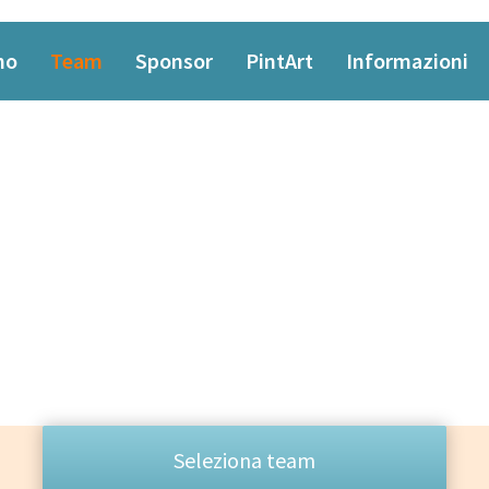
mo
Team
Sponsor
PintArt
Informazioni
TEAM
Il cuore pulsante di Pint of Science
Seleziona team