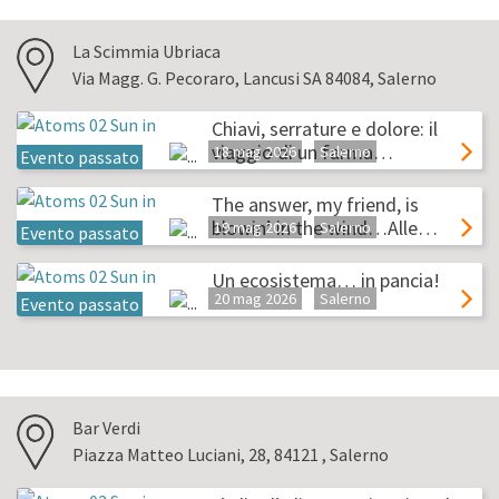
La Scimmia Ubriaca
Via Magg. G. Pecoraro, Lancusi SA 84084, Salerno
Chiavi, serrature e dolore: il
viaggio di un farma…
18 mag 2026
Salerno
Evento passato
The answer, my friend, is
blowin’ in the wind…Alle…
19 mag 2026
Salerno
Evento passato
Un ecosistema… in pancia!
20 mag 2026
Salerno
Evento passato
Bar Verdi
Piazza Matteo Luciani, 28, 84121 , Salerno