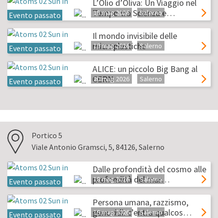
L’Olio d’Oliva: Un Viaggio nel
Tempo tra Scienza e…
18 mag 2026
Salerno
Evento passato
Il mondo invisibile delle
microplastiche
19 mag 2026
Salerno
Evento passato
ALICE: un piccolo Big Bang al
CERN
20 mag 2026
Salerno
Evento passato
Portico 5
Viale Antonio Gramsci, 5, 84126, Salerno
Dalle profondità del cosmo alle
profondità del mar…
18 mag 2026
Salerno
Evento passato
Persona umana, razzismo,
genocidi: c’entra qualcos…
19 mag 2026
Salerno
Evento passato