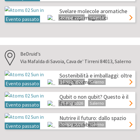
Svelare molecole aromatiche
con campi magnetici
20 mag 2026
Salerno
Evento passato
BeDruid's
Via Mafalda di Savoia, Cava de' Tirreni 84013, Salerno
Sostenibilità e imballaggi: oltre
i luoghi comuni
18 mag 2026
Salerno
Evento passato
Qubit o non qubit? Questo è il
futuro?
19 mag 2026
Salerno
Evento passato
Nutrire il futuro: dallo spazio
alla sostenibilità
20 mag 2026
Salerno
Evento passato