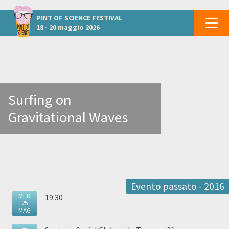
Altri eventi a Milano
PINT OF SCIENCE
FESTIVAL
18 - 20 maggio 2026
Surfing on
Gravitational Waves
Evento passato - 2016
MER
19.30
25
MAG