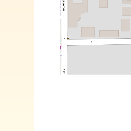
Il ruol
polime