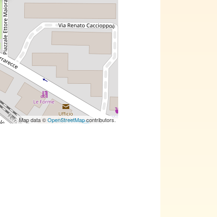
Map data ©
OpenStreetMap
contributors.
le con