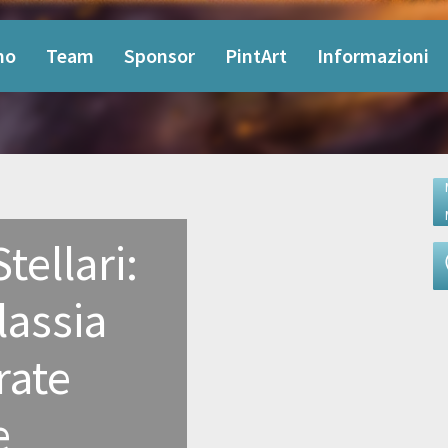
mo
Team
Sponsor
PintArt
Informazioni
tellari:
lassia
rate
e