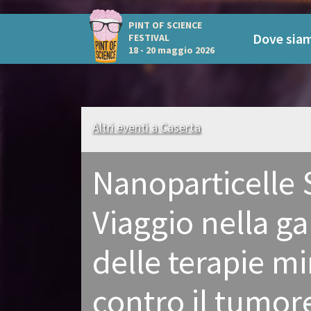
PINT OF SCIENCE
Dove sia
FESTIVAL
18 - 20 maggio 2026
Altri eventi a Caserta
Nanoparticelle S
Viaggio nella ga
delle terapie mi
contro il tumor