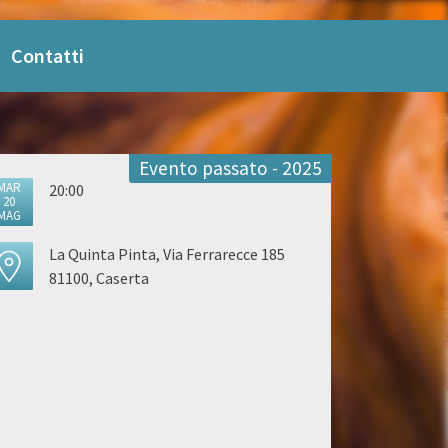
Contatti
Evento passato - 2025
MAR
20:00
20
MAG
La Quinta Pinta, Via Ferrarecce 185
81100, Caserta