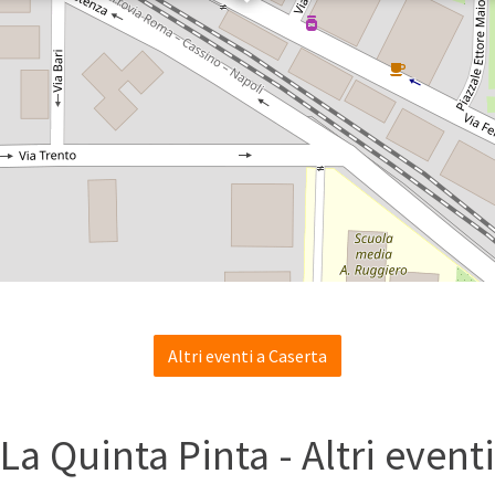
Altri eventi a Caserta
La Quinta Pinta - Altri eventi
o delle schiume
riche nel drug
Ascoltare l’invisibi