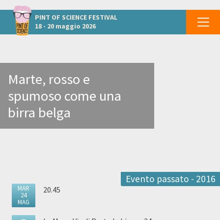
Altri eventi a Roma
PINT OF SCIENCE
FESTIVAL
18 - 20 maggio 2026
Marte, rosso e
spumoso come una
birra belga
Evento passato - 2016
MAR
20.45
24
MAG