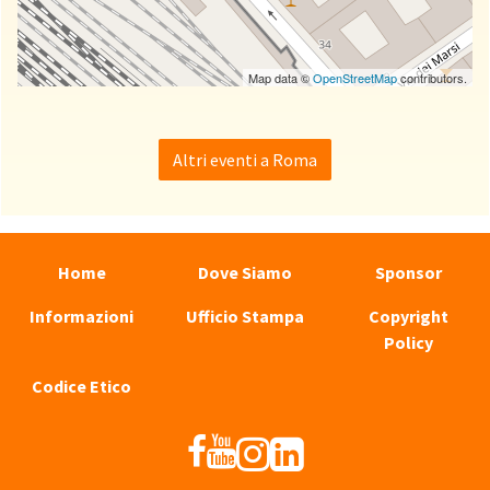
Map data ©
OpenStreetMap
contributors.
Altri eventi a Roma
Home
Dove Siamo
Sponsor
Informazioni
Ufficio Stampa
Copyright
Policy
Codice Etico