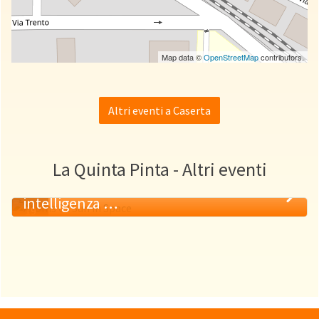
Map data ©
OpenStreetMap
contributors.
Altri eventi a Caserta
La Quinta Pinta - Altri eventi
Ascoltare l’invisibile con sensori e
intelligenza …
19
MAG