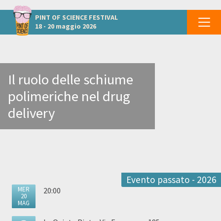
Altri eventi a Caserta
PINT OF SCIENCE
FESTIVAL
18 - 20 maggio 2026
Il ruolo delle schiume
polimeriche nel drug
delivery
Evento passato - 2026
MER
20:00
20
MAG