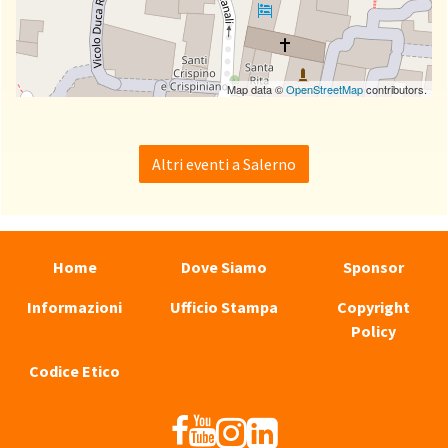
Map data ©
OpenStreetMap
contributors.
Altri eventi a Salerno
Home
Dove Siamo
Sponsor
Informazioni
Ufficio Stampa
Copyright
Policy
Codice Etico