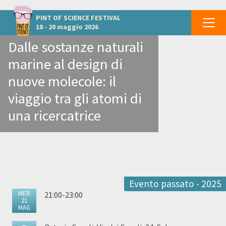
Altri eventi a Salerno
PINT OF SCIENCE
FESTIVAL
18 - 20 maggio 2026
Dalle sostanze naturali
marine al design di
nuove molecole: il
viaggio tra gli atomi di
una ricercatrice
Evento passato - 2025
MER
21:00-23:00
21
MAG