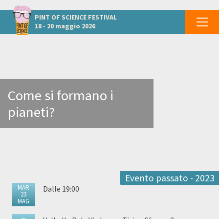
Altri eventi a Pavia
PINT OF SCIENCE
FESTIVAL
18 - 20 maggio 2026
Come si formano i
pianeti?
Evento passato - 2023
MAR
Dalle 19:00
23
MAG