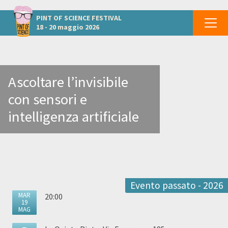
Altri eventi a Caserta
PINT OF SCIENCE
FESTIVAL
18 - 20 maggio 2026
Ascoltare l’invisibile
con sensori e
intelligenza artificiale
Evento passato - 2026
MAR
20:00
19
MAG