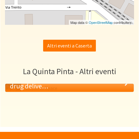
Map data ©
OpenStreetMap
contributors.
Altri eventi a Caserta
La Quinta Pinta - Altri eventi
Il ruolo delle schiume polimeriche nel
drug delive…
20
MAG